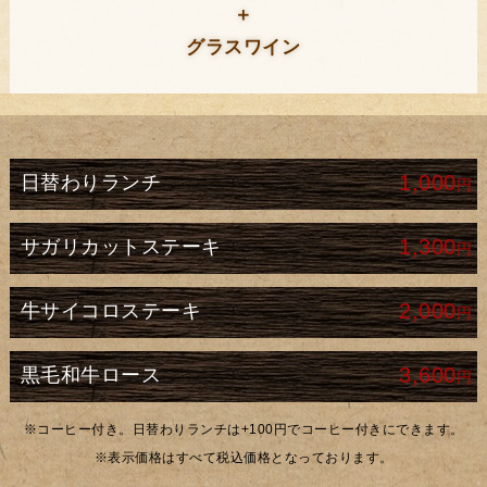
＋
グラスワイン
1,000
日替わりランチ
円
1,300
サガリカットステーキ
円
2,000
牛サイコロステーキ
円
3,600
黒毛和牛ロース
円
※コーヒー付き。日替わりランチは+100円でコーヒー付きにできます。
※表示価格はすべて税込価格となっております。