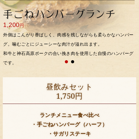
1,200
円
外側はこんがり香ばしく、肉感を残しながらも柔らかなハンバー
グ。噛むごとにジューシーな肉汁が溢れ出ます。
和牛と神石高原ポークの合い挽き肉を使用した自慢のハンバーグ
です。
昼飲みセット
1,750円
ランチメニュー食べ比べ
・手ごねハンバーグ（ハーフ）
・サガリステーキ